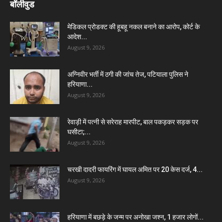
बॉलीवुड
मेडिकल प्रोडक्ट की हूबहू नकल बनाने का आरोप, कोर्ट के
आदेश...
August 9, 2026
अग्निवीर भर्ती में ठगी की जांच तेज, पटियाला पुलिस ने
हरियाणा...
August 9, 2026
रेवाड़ी में पत्नी से सरेराह मारपीट, बाल पकड़कर सड़क पर
घसीटा;...
August 9, 2026
चरखी दादरी फायरिंग में घायल अमित पर 20 केस दर्ज, 4...
August 9, 2026
हरियाणा में बछड़े के जन्म पर अनोखा जश्न, 1 हजार लोगों...