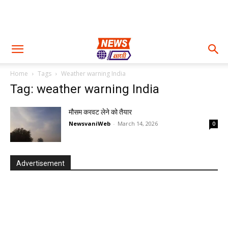
Home
Tags
Weather warning India
Tag: weather warning India
मौसम करवट लेने को तैयार
NewsvaniWeb
-
March 14, 2026
0
Advertisement