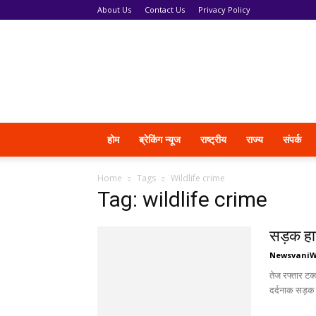
About Us
Contact Us
Privacy Policy
News
Vani
होम
ब्रेकिंग न्यूज
राष्ट्रीय
राज्य
संपर्क
Home
Tags
Wildlife crime
Tag: wildlife crime
सड़क हा
Newsvani
तेज रफ्तार टक
दर्दनाक सड़क 