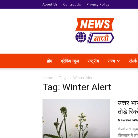
About Us
Contact Us
Privacy Policy
News
Vani
होम
ब्रेकिंग न्यूज
राष्ट्रीय
राज्य
संपर्क
Home
Tags
Winter Alert
Tag: Winter Alert
उत्तर भा
तोड़े रिकॉ
Newsvani
कंपकंपाती सुबहे
शीतलहर ने लोगो