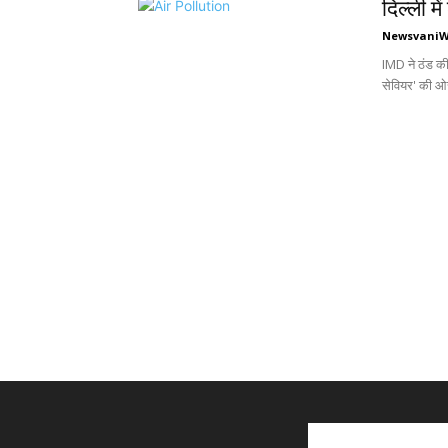
दिल्ली म
Newsvani
IMD ने ठंड की 
सेवियर' की ओर