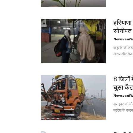
हरियाणा 
सोनीपत 
Newsvani
कड़ाके की ठंड
असर और तेज क
8 जिलों 
घुसा कैं
Newsvani
ड्राइवर की मौ
प्रदेश के करन