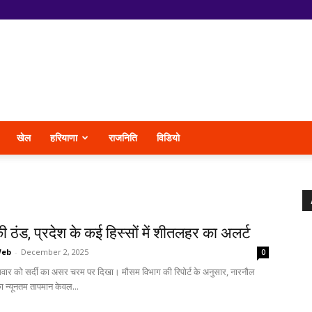
खेल
हरियाणा
राजनिति
विडियो
ी ठंड, प्रदेश के कई हिस्सों में शीतलहर का अलर्ट
Web
-
December 2, 2025
0
ोमवार को सर्दी का असर चरम पर दिखा। मौसम विभाग की रिपोर्ट के अनुसार, नारनौल
का न्यूनतम तापमान केवल...