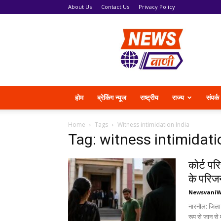
About Us
Contact Us
Privacy Policy
News
Vani
होम
ब्रेकिंग न्यूज
राष्ट्रीय
राज्य
संपर्क
Home
Tags
Witness intimidation India
Tag: witness intimidati
कोर्ट पर
के परिज
Newsvani
नारनौल: जिला
रूप से जान से 