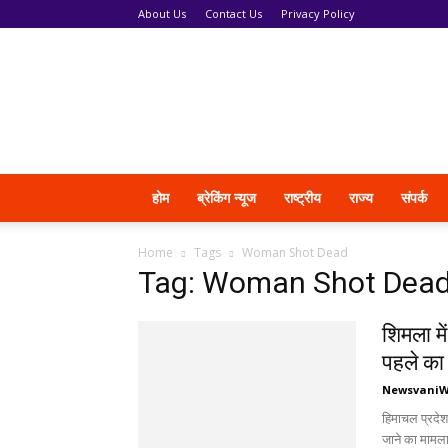
About Us
Contact Us
Privacy Policy
News
Vani
होम
ब्रेकिंग न्यूज
राष्ट्रीय
राज्य
संपर्क
Home
Tags
Woman Shot Dead
Tag: Woman Shot Dea
शिमला मे
पहले का
Newsvani
हिमाचल प्रदेश
जाने का मामला