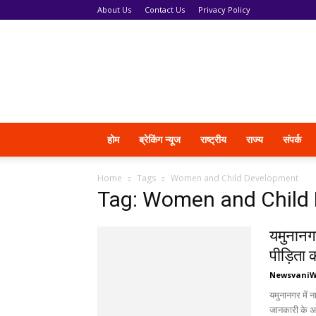
About Us
Contact Us
Privacy Policy
News
Vani
होम
ब्रेकिंग न्यूज
राष्ट्रीय
राज्य
संपर्क
Home
Tags
Women and Child Development
Tag: Women and Child
यमुनानगर
पीड़िता 
Newsvani
यमुनानगर में 
जानकारी के अन