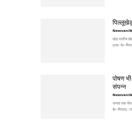
पिल्लूखे
Newsvani
खंड स्तरीय ख
(एस• के• मित्तल
पोषण भी-
संपन्न
Newsvani
जनता तक योजना
के• मित्तल) : 