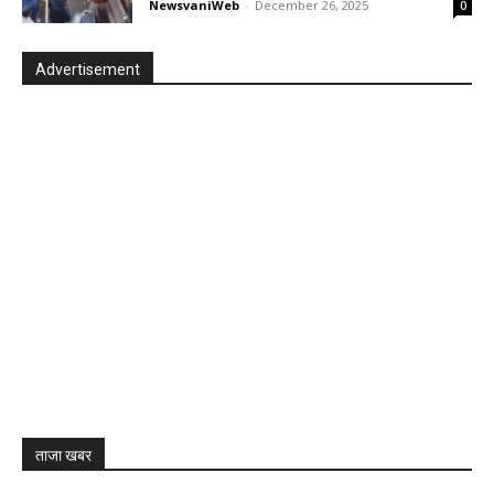
NewsvaniWeb
-
December 26, 2025
0
Advertisement
ताजा खबर