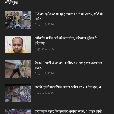
बॉलीवुड
मेडिकल प्रोडक्ट की हूबहू नकल बनाने का आरोप, कोर्ट के
आदेश...
August 9, 2026
अग्निवीर भर्ती में ठगी की जांच तेज, पटियाला पुलिस ने
हरियाणा...
August 9, 2026
रेवाड़ी में पत्नी से सरेराह मारपीट, बाल पकड़कर सड़क पर
घसीटा;...
August 9, 2026
चरखी दादरी फायरिंग में घायल अमित पर 20 केस दर्ज, 4...
August 9, 2026
हरियाणा में बछड़े के जन्म पर अनोखा जश्न, 1 हजार लोगों...