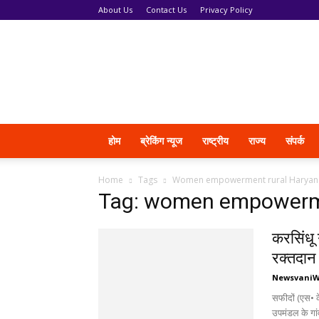
About Us
Contact Us
Privacy Policy
News
Vani
होम
ब्रेकिंग न्यूज
राष्ट्रीय
राज्य
संपर्क
Home
Tags
Women empowerment rural Haryan
Tag: women empowerme
करसिंधू 
रक्तदान
Newsvani
सफीदों (एस• के
उपमंडल के गां