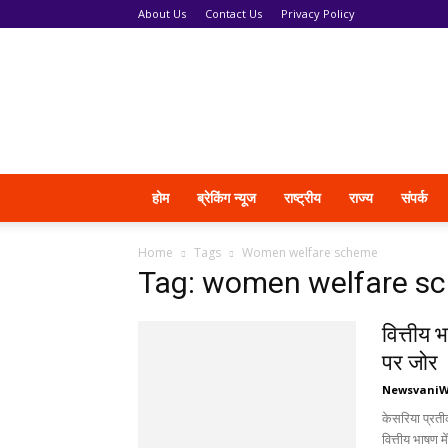
About Us
Contact Us
Privacy Policy
News
Vani
होम
ब्रेकिंग न्यूज
राष्ट्रीय
राज्य
संपर्क
Home
Tags
Women welfare scheme
Tag: women welfare s
वित्तीय 
पर जोर
Newsvani
केसरिया प्रती
वित्तीय भाषण 