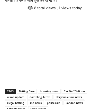
मामला दर्ज करके जांच शुरू कर दी गई है।
8 total views
, 1 views today
TAGS
Betting Case
breaking news
CIA Staff Safidon
crime update
Gambling Arrest
Haryana crime news
illegal betting
Jind news
police raid
Safidon news
Safidon police
Satta Racket