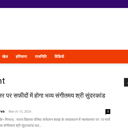
खेल
हरियाणा
राजनिति
विडियो
nt
र पर सफीदों में होगा भव्य संगीतमय श्री सुंदरकांड
Web
-
March 13, 2026
0
के• मित्तल) : भारत विकास परिषद सर्पदमन शाखा के तत्वावधान में नवसंवत्सर पर 19 मार्च
य संगीतमय श्री सुंदरकांड पाठ...