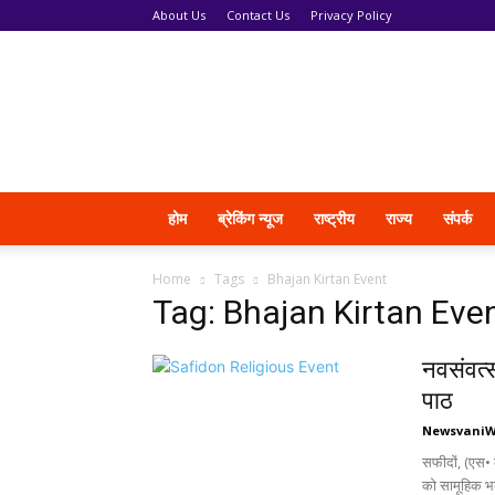
About Us
Contact Us
Privacy Policy
News
Vani
होम
ब्रेकिंग न्यूज
राष्ट्रीय
राज्य
संपर्क
Home
Tags
Bhajan Kirtan Event
Tag: Bhajan Kirtan Eve
नवसंवत्स
पाठ
Newsvani
सफीदों, (एस• 
को सामूहिक भव्