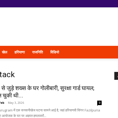
खेल
हरियाणा
राजनिति
विडियो
ttack
े जुड़े शख्स के घर गोलीबारी, सुरक्षा गार्ड घायल;
 चुकी थी...
Web
-
May 3, 2026
0
urugram में एक सनसनीखेज घटना सामने आई है, जहां हरियाणवी सिंगर Fazilpuria
वेंट आयोजक के घर पर अज्ञात हमलावरों...