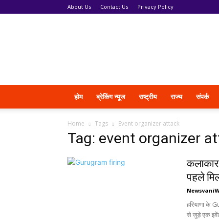
About Us
Contact Us
Privacy Policy
News
Vani
होम
ब्रेकिंग न्यूज
राष्ट्रीय
राज्य
संपर्क
Home
Tags
Event organizer attack
Tag: event organizer a
कलाकार स
पहले मिल
Newsvani
हरियाणा के G
से जुड़े एक इ