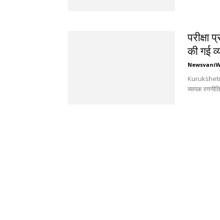
परीक्षा 
की गई व्
Newsvani
Kurukshetra म
व्यापक रणनीति 