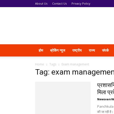
About Us
Contact Us
Privacy Policy
News
Vani
होम
ब्रेकिंग न्यूज
राष्ट्रीय
राज्य
संपर्क
Home
Tags
Exam management
Tag: exam managemen
प्रशासनि
मिला प्र
Newsvani
Panchkula में
की जा रही है। ज