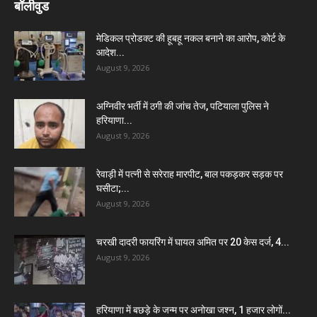
बॉलीवुड
मेडिकल प्रोडक्ट की हूबहू नकल बनाने का आरोप, कोर्ट के
आदेश...
August 9, 2026
अग्निवीर भर्ती में ठगी की जांच तेज, पटियाला पुलिस ने
हरियाणा...
August 9, 2026
रेवाड़ी में पत्नी से सरेराह मारपीट, बाल पकड़कर सड़क पर
घसीटा;...
August 9, 2026
चरखी दादरी फायरिंग में घायल अमित पर 20 केस दर्ज, 4...
August 9, 2026
हरियाणा में बछड़े के जन्म पर अनोखा जश्न, 1 हजार लोगों...