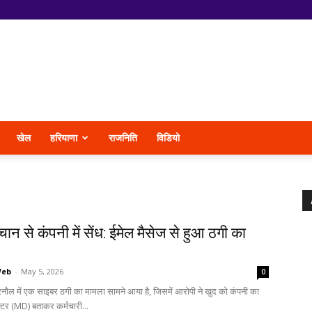
खेल
हरियाणा
राजनिति
विडियो
चान से कंपनी में सेंध: ईमेल मैसेज से हुआ ठगी का
Web
-
May 5, 2026
0
रनौल में एक साइबर ठगी का मामला सामने आया है, जिसमें आरोपी ने खुद को कंपनी का
क्टर (MD) बताकर कर्मचारी...