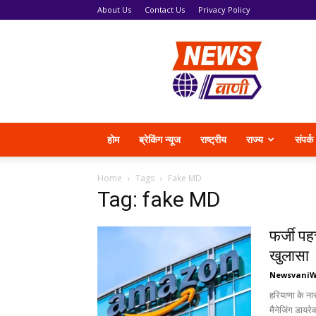
About Us
Contact Us
Privacy Policy
News
Vani
होम
ब्रेकिंग न्यूज
राष्ट्रीय
राज्य
संपर्क
Home
Tags
Fake MD
Tag: fake MD
फर्जी पह
खुलासा
Newsvani
हरियाणा के ना
मैनेजिंग डायरे