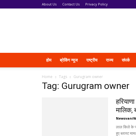
About Us
Contact Us
Privacy Policy
News
Vani
होम
ब्रेकिंग न्यूज
राष्ट्रीय
राज्य
संपर्क
Home
Tags
Gurugram owner
Tag: Gurugram owner
हरियाणा 
मालिक, 
Newsvani
लाल किले के पा
हुए ब्लास्ट मामले