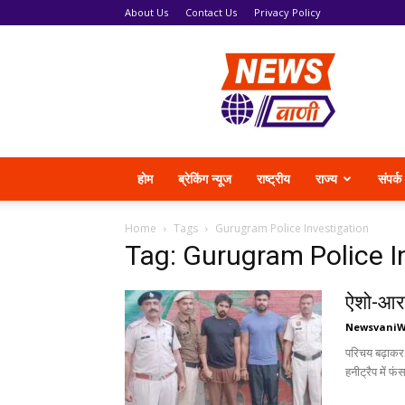
About Us
Contact Us
Privacy Policy
News
Vani
होम
ब्रेकिंग न्यूज
राष्ट्रीय
राज्य
संपर्क
Home
Tags
Gurugram Police Investigation
Tag: Gurugram Police I
ऐशो-आराम
Newsvani
परिचय बढ़ाकर
हनीट्रैप में फ