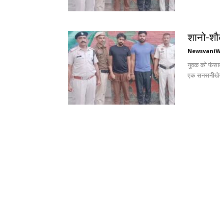
शानो-शौक
Newsvani
युवक को फंसाक
एक सनसनीखेज 