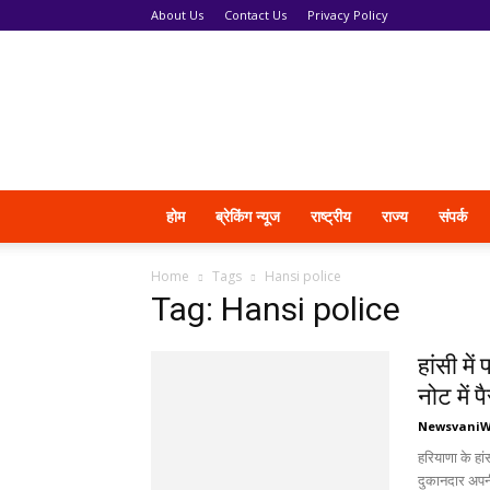
About Us
Contact Us
Privacy Policy
News
Vani
होम
ब्रेकिंग न्यूज
राष्ट्रीय
राज्य
संपर्क
Home
Tags
Hansi police
Tag: Hansi police
हांसी मे
नोट में पै
Newsvani
हरियाणा के हा
दुकानदार अपनी