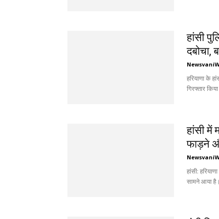
हांसी पु
दबोचा, ब
Newsvani
हरियाणा के हां
गिरफ्तार किया 
हांसी मे
फाड़ने औ
Newsvani
हांसी: हरियाण
सामने आया है।