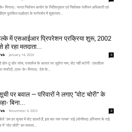
े• मित्तल) : भारत निर्वाचन आयोग के निर्देशानुसार एवं निर्वाचक पंजीयन अधिकारी एवं
एम पुलकित मल्होत्रा के मार्गदर्शन में शुक्रवार...
ल्के में एसआईआर प्रिपरेशन प्रक्रिया शुरू, 2002
से हो रहा मतदाता...
Web
-
January 14, 2026
0
डोर-टू-डोर जांच, दस्तावेज के आधार पर जुड़ेगा नाम, वोट नहीं कटेगी : एसडीएम
रा सफीदों, (एस• के• मित्तल) : देश के...
ूची पर बवाल — परिवारों ने लगाए “वोट चोरी” के
हा- बिना...
Web
-
November 6, 2025
0
बोले “हम हर चुनाव में वोट डालते हैं, इस बार नाम गायब” राई (सोनीपत): हरियाणा के राई
्र में “वोट चोरी” का मामला...