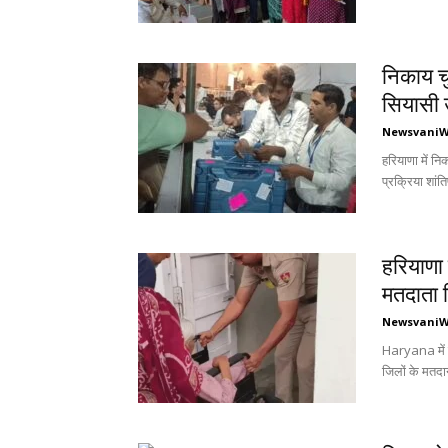
निकाय चु
सियासी
Newsvani
हरियाणा में न
प्रक्रिया शांति
हरियाणा 
मतदाता ग
Newsvani
Haryana में न
जिलों के मतदान 