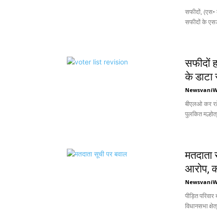
सफीदों, (एस• क
सफीदों के एसडी
सफीदों ह
के डाटा 
Newsvani
बीएलओ कर रहे 
पुलकित मल्होत्
मतदाता स
आरोप, क
Newsvani
पीड़ित परिवार 
विधानसभा क्षेत