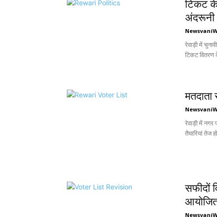
टिकट के 
अंदरूनी
Newsvani
रेवाड़ी में च
टिकट वितरण के 
मतदाता स
Newsvani
रेवाड़ी में नग
तैयारियां तेज ह
सफीदों 
आयोजि
Newsvani