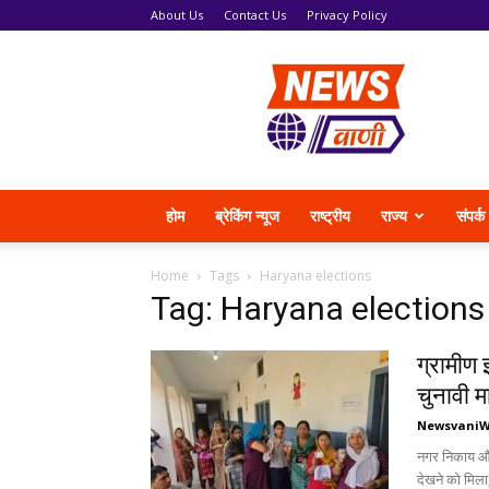
About Us
Contact Us
Privacy Policy
News
Vani
होम
ब्रेकिंग न्यूज
राष्ट्रीय
राज्य
संपर्क
Home
Tags
Haryana elections
Tag: Haryana elections
ग्रामीण 
चुनावी म
Newsvani
नगर निकाय और स
देखने को मिला,