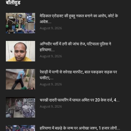
बॉलीवुड
मेडिकल प्रोडक्ट की हूबहू नकल बनाने का आरोप, कोर्ट के
आदेश...
August 9, 2026
अग्निवीर भर्ती में ठगी की जांच तेज, पटियाला पुलिस ने
हरियाणा...
August 9, 2026
रेवाड़ी में पत्नी से सरेराह मारपीट, बाल पकड़कर सड़क पर
घसीटा;...
August 9, 2026
चरखी दादरी फायरिंग में घायल अमित पर 20 केस दर्ज, 4...
August 9, 2026
हरियाणा में बछड़े के जन्म पर अनोखा जश्न, 1 हजार लोगों...