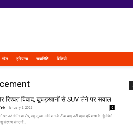
खेल
हरियाणा
राजनिति
विडियो
rcement
र रिश्वत विवाद, बूचड़खानों से SUV लेने पर सवाल
Web
-
January 3, 2026
0
ों पर उठे गंभीर आरोप, पशु सुरक्षा अभियान के ठीक बाद उठी बहस हरियाणा के नूंह जिले
ु संरक्षण संगठनों...