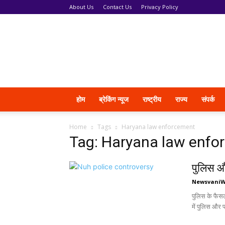
About Us
Contact Us
Privacy Policy
News
Vani
होम
ब्रेकिंग न्यूज
राष्ट्रीय
राज्य
संपर्क
Home
Tags
Haryana law enforcement
Tag: Haryana law enfo
पुलिस औ
Newsvani
पुलिस के फैसल
में पुलिस और पश