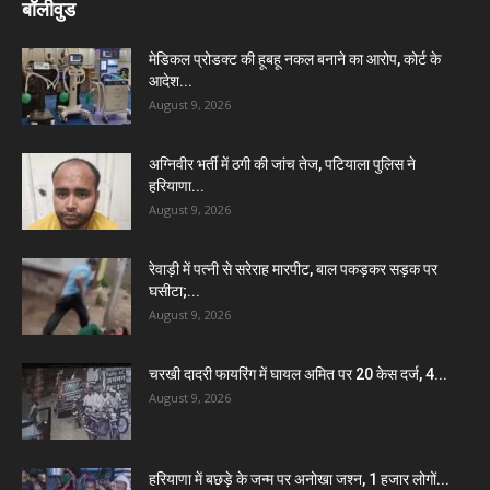
बॉलीवुड
मेडिकल प्रोडक्ट की हूबहू नकल बनाने का आरोप, कोर्ट के
आदेश...
August 9, 2026
अग्निवीर भर्ती में ठगी की जांच तेज, पटियाला पुलिस ने
हरियाणा...
August 9, 2026
रेवाड़ी में पत्नी से सरेराह मारपीट, बाल पकड़कर सड़क पर
घसीटा;...
August 9, 2026
चरखी दादरी फायरिंग में घायल अमित पर 20 केस दर्ज, 4...
August 9, 2026
हरियाणा में बछड़े के जन्म पर अनोखा जश्न, 1 हजार लोगों...