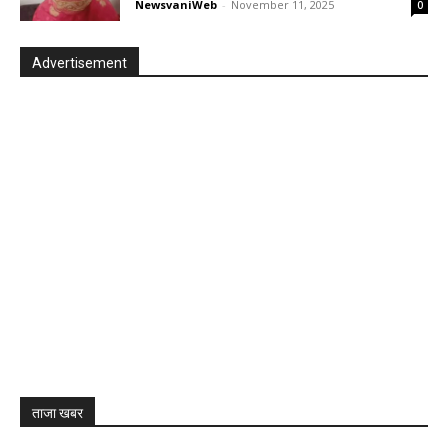
NewsvaniWeb
-
November 11, 2025
0
Advertisement
ताजा खबर