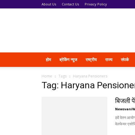
About Us
Contact Us
Privacy Policy
News
Vani
होम
ब्रेकिंग न्यूज
राष्ट्रीय
राज्य
संपर्क
Home
Tags
Haryana Pensioners
Tag: Haryana Pensione
बिजली पे
Newsvani
8वें वेतन आयो
वेलफेयर एसोस