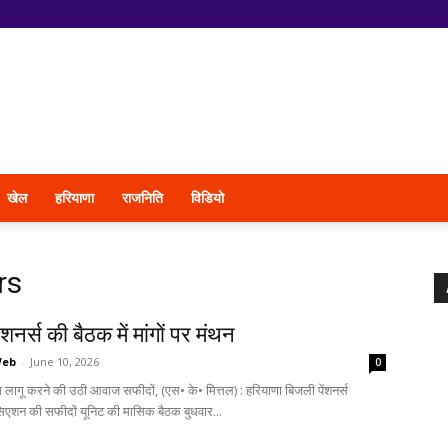
खेल
हरियाणा
राजनिति
विडियो
rs
ंशनर्स की बैठक में मांगों पर मंथन
Web
-
June 10, 2026
0
ग लागू करने की उठी आवाज सफीदों, (एस• के• मित्तल) : हरियाणा बिजली पेंशनर्स
िएशन की सफीदों यूनिट की मासिक बैठक बुधवार...