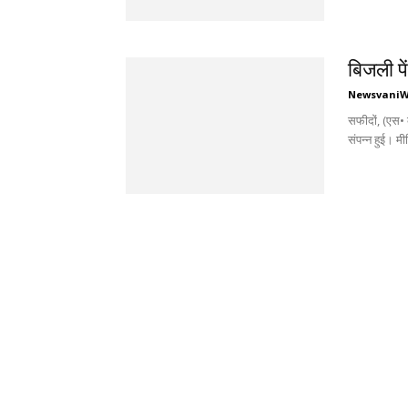
बिजली पे
Newsvani
सफीदों, (एस• 
संपन्न हुई। मीट