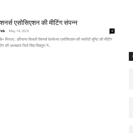
ंशनर्स एसोसिएशन की मीटिंग संपन्न
Web
-
May 14, 2026
0
के• मित्तल) : हरियाणा बिजली पेंशनर्स वेलफेयर एसोसिएशन की सफीदों यूनिट की मीटिंग
िंग की अध्यक्षता जिले सिंह सिंहपुरा ने...