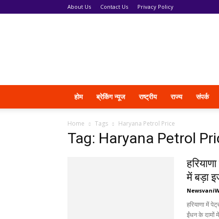
About Us
Contact Us
Privacy Policy
News
Vani
होम
ब्रेकिंग न्यूज
राष्ट्रीय
राज्य
संपर्क
Home
Tags
Haryana Petrol Price
Tag: Haryana Petrol Pr
हरियाणा 
में बड़ा 
Newsvani
हरियाणा में पे
ईंधन के दामों में