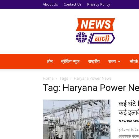
About Us
Contact Us
Privacy Policy
News
Vani
होम
ब्रेकिंग न्यूज
राष्ट्रीय
राज्य
संपर्क
Home
Tags
Haryana Power News
Tag: Haryana Power N
कई घंटे 
कई इला
Newsvani
हरियाणा के रेव
आवश्यक मरम्म