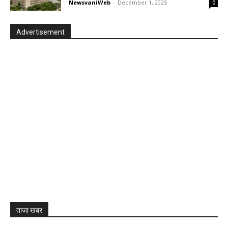
NewsvaniWeb
-
December 1, 2025
0
Advertisement
ताजा खबर