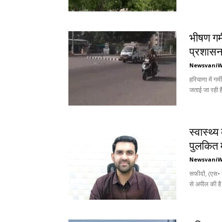
भीषण गर्
प्रशासन 
Newsvani
हरियाणा में ग
जताई जा रही 
स्वास्थ
पुलकित म
Newsvani
सफीदों, (एस• क
से अपील की है 