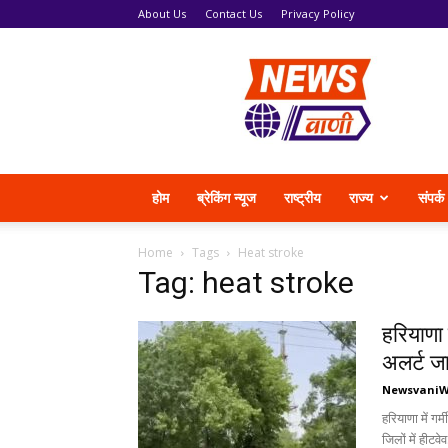
About Us
Contact Us
Privacy Policy
News
Vani
होम
ब्रेकिंग न्यूज
राष्ट्रीय
राज्य
संपर्क
Home
Tags
Heat stroke
Tag: heat stroke
हरियाणा 
अलर्ट ज
Newsvani
हरियाणा में गर
जिलों में हीटवेव