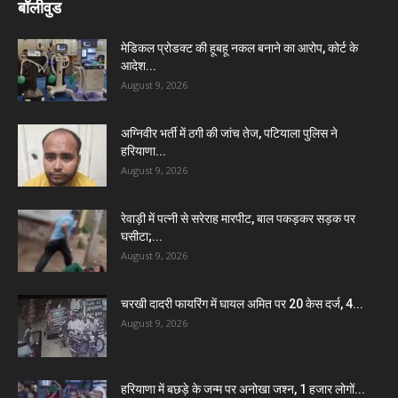
बॉलीवुड
मेडिकल प्रोडक्ट की हूबहू नकल बनाने का आरोप, कोर्ट के
आदेश...
August 9, 2026
अग्निवीर भर्ती में ठगी की जांच तेज, पटियाला पुलिस ने
हरियाणा...
August 9, 2026
रेवाड़ी में पत्नी से सरेराह मारपीट, बाल पकड़कर सड़क पर
घसीटा;...
August 9, 2026
चरखी दादरी फायरिंग में घायल अमित पर 20 केस दर्ज, 4...
August 9, 2026
हरियाणा में बछड़े के जन्म पर अनोखा जश्न, 1 हजार लोगों...