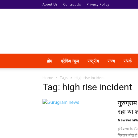
About Us
Contact Us
Privacy Policy
News
Vani
होम
ब्रेकिंग न्यूज
राष्ट्रीय
राज्य
संपर्क
Home
Tags
High rise incident
Tag: high rise incident
गुरुग्रा
रहा था 
Newsvani
हरियाणा के Gu
गिरकर मौत हो