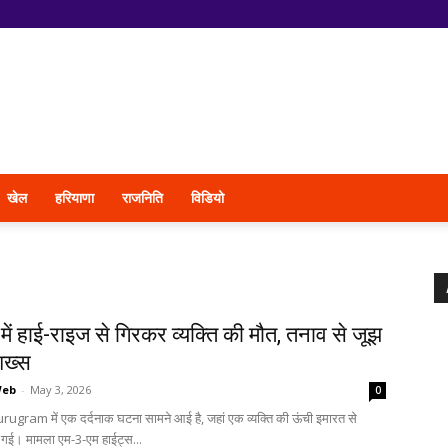
खेल
हरियाणा
राजनिति
विडियो
म में हाई-राइज से गिरकर व्यक्ति की मौत, तनाव से जूझ
शख्स
Web
-
May 3, 2026
0
rugram में एक दर्दनाक घटना सामने आई है, जहां एक व्यक्ति की ऊंची इमारत से
 गई। मामला एम-3-एम हाईट्स...