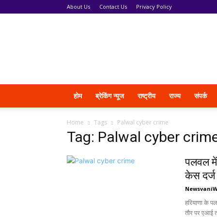
About Us
Contact Us
Privacy Policy
News
Vani
होम
ब्रेकिंग न्यूज
राष्ट्रीय
राज्य
संपर्क
Home
Tags
Palwal cyber crime
Tag: Palwal cyber crim
पलवल में
केस दर्ज
Newsvani
हरियाणा के प
तौर पर एआई त