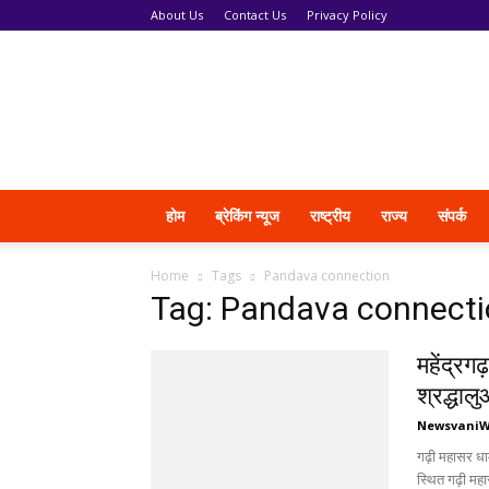
About Us
Contact Us
Privacy Policy
News
Vani
होम
ब्रेकिंग न्यूज
राष्ट्रीय
राज्य
संपर्क
Home
Tags
Pandava connection
Tag: Pandava connect
महेंद्रग
श्रद्धाल
Newsvani
गढ़ी महासर धाम 
स्थित गढ़ी महा