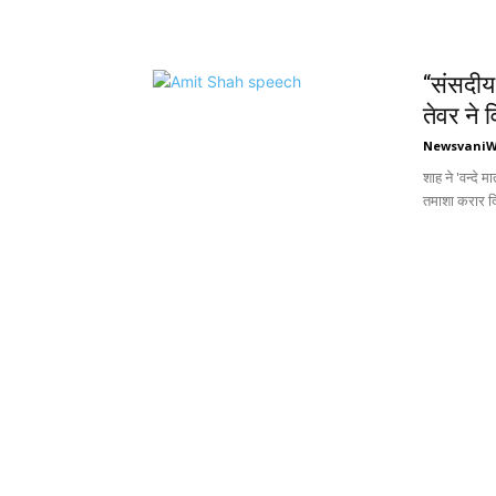
“संसदी
तेवर ने 
Newsvani
शाह ने 'वन्दे
तमाशा करार 