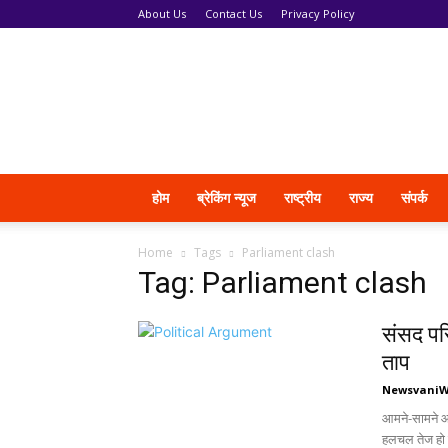
About Us
Contact Us
Privacy Policy
News
Vani
होम
ब्रेकिंग न्यूज
राष्ट्रीय
राज्य
संपर्क
Home
Tags
Parliament clash
Tag: Parliament clash
संसद परि
ताप
Newsvani
आमने-सामने आए
हलचल तेज हो ग