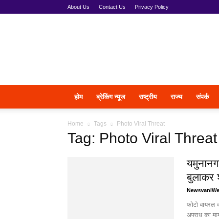
About Us
Contact Us
Privacy Policy
News
Vani
होम
ब्रेकिंग न्यूज
राष्ट्रीय
राज्य
संपर्क
Home
Tags
Photo Viral Threat
Tag: Photo Viral Threat
यमुनानगर
बुलाकर 
NewsvaniW
फोटो वायरल क
अपराध का मामल