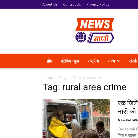
About Us
Contact Us
Privacy Policy
News
Vani
होम
ब्रेकिंग न्यूज
राष्ट्रीय
राज्य
संपर्क
Home
Tags
Rural area crime
Tag: rural area crime
एक जिले 
नारी की
Newsvani
निर्जन इलाके म
जिले में सामन