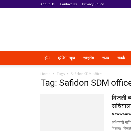
About Us
Contact Us
Privacy Policy
News
Vani
होम
ब्रेकिंग न्यूज
राष्ट्रीय
राज्य
संपर्क
Home
Tags
Safidon SDM office
Tag: Safidon SDM offic
बिजली ब
सचिवालय
Newsvani
अधिकारी नहीं 
मित्तल) : बिज