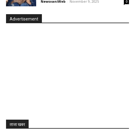
NewsvaniWeb
-
November 9, 2025
0
Advertisement
ताजा खबर