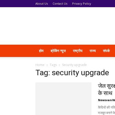
About Us
Contact Us
Privacy Policy
News
Vani
होम
ब्रेकिंग न्यूज
राष्ट्रीय
राज्य
संपर्क
Home
Tags
Security upgrade
Tag: security upgrade
जेल सुरक
के साथ
Newsvani
कैदियों की गत
मजबूत बनाने क