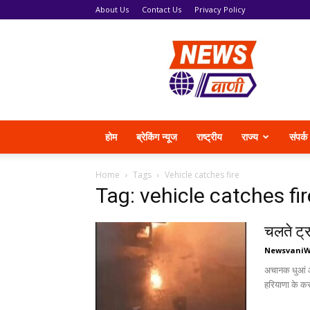
About Us
Contact Us
Privacy Policy
News
Vani
होम
ब्रेकिंग न्यूज
राष्ट्रीय
राज्य
संपर्क
Home
Tags
Vehicle catches fire
Tag: vehicle catches fir
चलते ट्
Newsvani
अचानक धुआं और
हरियाणा के कर