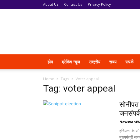
About Us
Contact Us
Privacy Policy
News
Vani
होम
ब्रेकिंग न्यूज
राष्ट्रीय
राज्य
संपर्क
Home
Tags
Voter appeal
Tag: voter appeal
सोनीपत न
जनसंपर्
Newsvani
हरियाणा के सो
मुख्यमंत्री नाय