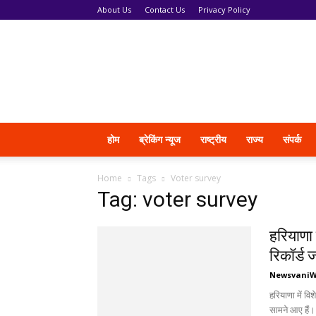
About Us
Contact Us
Privacy Policy
News
Vani
होम
ब्रेकिंग न्यूज
राष्ट्रीय
राज्य
संपर्क
Home
Tags
Voter survey
Tag: voter survey
हरियाणा 
रिकॉर्ड ज
Newsvani
हरियाणा में वि
सामने आए हैं। 