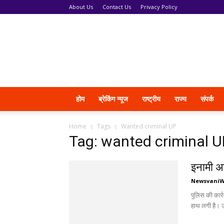
About Us
Contact Us
Privacy Policy
News
Vani
होम
ब्रेकिंग न्यूज
राष्ट्रीय
राज्य
संपर्क
Home
Tags
Wanted criminal UP
Tag: wanted criminal U
इनामी अप
Newsvani
पुलिस की कार्
हाथ लगी है। उ