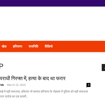
खेल
हरियाणा
राजनिति
विडियो
P
राधी गिरफ्त में, हत्या के बाद था फरार
Web
-
March 22, 2026
0
रवाई में बड़ी सफलता, हथियार भी बरामद हरियाणा के रोहतक में पुलिस को बड़ी सफलता
त्तर प्रदेश का एक इनामी...