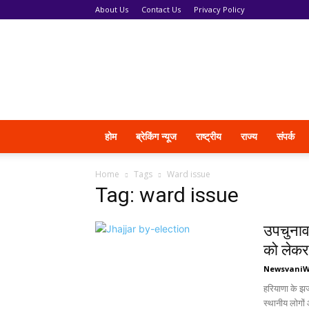
About Us
Contact Us
Privacy Policy
News
Vani
होम
ब्रेकिंग न्यूज
राष्ट्रीय
राज्य
संपर्क
Home
Tags
Ward issue
Tag: ward issue
उपचुनाव 
को लेकर 
Newsvani
हरियाणा के झज
स्थानीय लोगों