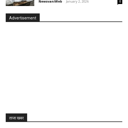
NewsvaniWeb
-
January 2, 2026
0
Advertisement
ताजा खबर