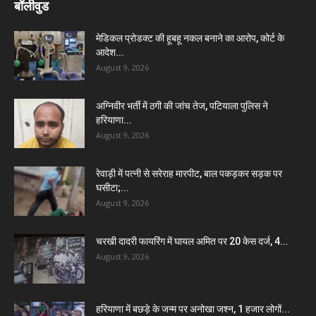
बॉलीवुड
मेडिकल प्रोडक्ट की हूबहू नकल बनाने का आरोप, कोर्ट के
आदेश...
August 9, 2026
अग्निवीर भर्ती में ठगी की जांच तेज, पटियाला पुलिस ने
हरियाणा...
August 9, 2026
रेवाड़ी में पत्नी से सरेराह मारपीट, बाल पकड़कर सड़क पर
घसीटा;...
August 9, 2026
चरखी दादरी फायरिंग में घायल अमित पर 20 केस दर्ज, 4...
August 9, 2026
हरियाणा में बछड़े के जन्म पर अनोखा जश्न, 1 हजार लोगों...