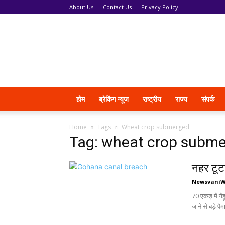
About Us
Contact Us
Privacy Policy
News
Vani
होम
ब्रेकिंग न्यूज
राष्ट्रीय
राज्य
संपर्क
Home
Tags
Wheat crop submerged
Tag: wheat crop subm
नहर टूट
Newsvani
70 एकड़ में गे
जाने से बड़े पै