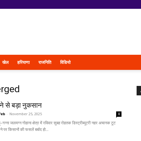
खेल
हरियाणा
राजनिति
विडियो
erged
ने से बड़ा नुकसान
Web
-
November 25, 2025
0
ंहू–गन्ना जलमग्न गोहाना क्षेत्र में रविवार सुबह रोहतक डिस्ट्रीब्यूटरी नहर अचानक टूट
माने पर किसानों की फसलें बर्बाद हो...