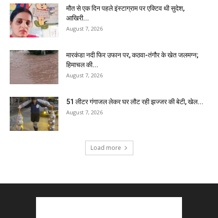
मौत से एक दिन पहले इंस्टाग्राम पर एक्टिव थी सुदेश,
आखिरी...
August 7, 2026
मारकंडा नदी फिर उफान पर, कठवा-तंगौर के खेत जलमग्न;
हिमाचल की...
August 7, 2026
51 लीटर गंगाजल लेकर घर लौट रही झज्जर की बेटी, खेल...
August 7, 2026
Load more